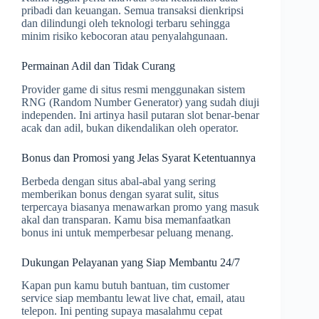
pribadi dan keuangan. Semua transaksi dienkripsi
dan dilindungi oleh teknologi terbaru sehingga
minim risiko kebocoran atau penyalahgunaan.
Permainan Adil dan Tidak Curang
Provider game di situs resmi menggunakan sistem
RNG (Random Number Generator) yang sudah diuji
independen. Ini artinya hasil putaran slot benar-benar
acak dan adil, bukan dikendalikan oleh operator.
Bonus dan Promosi yang Jelas Syarat Ketentuannya
Berbeda dengan situs abal-abal yang sering
memberikan bonus dengan syarat sulit, situs
terpercaya biasanya menawarkan promo yang masuk
akal dan transparan. Kamu bisa memanfaatkan
bonus ini untuk memperbesar peluang menang.
Dukungan Pelayanan yang Siap Membantu 24/7
Kapan pun kamu butuh bantuan, tim customer
service siap membantu lewat live chat, email, atau
telepon. Ini penting supaya masalahmu cepat