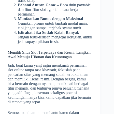
tidak kalap.
Pahami Aturan Game
– Baca dulu paytable
dan fitur-fitur slot agar tahu cara kerja
permainan.
Manfaatkan Bonus dengan Maksimal
–
Gunakan promo untuk tambah modal main,
tapi jangan sampai terjebak syarat rumit.
Istirahat Jika Sudah Kalah Banyak
–
Jangan terus-terusan mengejar kerugian, ambil
jeda supaya pikiran fresh.
Memilih Situs Slot Terpercaya dan Resmi: Langkah
Awal Menuju Hiburan dan Keuntungan
Jadi, buat kamu yang ingin menikmati permainan
slot online tanpa rasa khawatir, fokuslah pada
pencarian situs yang memang sudah terbukti aman
dan memiliki lisensi resmi. Dengan begitu, kamu
bisa bermain dengan nyaman, menikmati berbagai
fitur menarik, dan tentunya punya peluang menang
yang adil. Ingat, keseruan sekaligus potensi
keuntungan hanya bisa kamu dapatkan jika bermain
di tempat yang tepat.
Semoga panduan ini membantu kamu dalam