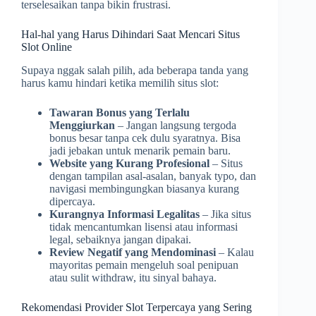
terselesaikan tanpa bikin frustrasi.
Hal-hal yang Harus Dihindari Saat Mencari Situs
Slot Online
Supaya nggak salah pilih, ada beberapa tanda yang
harus kamu hindari ketika memilih situs slot:
Tawaran Bonus yang Terlalu
Menggiurkan
– Jangan langsung tergoda
bonus besar tanpa cek dulu syaratnya. Bisa
jadi jebakan untuk menarik pemain baru.
Website yang Kurang Profesional
– Situs
dengan tampilan asal-asalan, banyak typo, dan
navigasi membingungkan biasanya kurang
dipercaya.
Kurangnya Informasi Legalitas
– Jika situs
tidak mencantumkan lisensi atau informasi
legal, sebaiknya jangan dipakai.
Review Negatif yang Mendominasi
– Kalau
mayoritas pemain mengeluh soal penipuan
atau sulit withdraw, itu sinyal bahaya.
Rekomendasi Provider Slot Terpercaya yang Sering