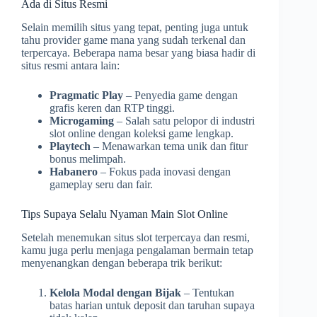
Ada di Situs Resmi
Selain memilih situs yang tepat, penting juga untuk
tahu provider game mana yang sudah terkenal dan
terpercaya. Beberapa nama besar yang biasa hadir di
situs resmi antara lain:
Pragmatic Play
– Penyedia game dengan
grafis keren dan RTP tinggi.
Microgaming
– Salah satu pelopor di industri
slot online dengan koleksi game lengkap.
Playtech
– Menawarkan tema unik dan fitur
bonus melimpah.
Habanero
– Fokus pada inovasi dengan
gameplay seru dan fair.
Tips Supaya Selalu Nyaman Main Slot Online
Setelah menemukan situs slot terpercaya dan resmi,
kamu juga perlu menjaga pengalaman bermain tetap
menyenangkan dengan beberapa trik berikut:
Kelola Modal dengan Bijak
– Tentukan
batas harian untuk deposit dan taruhan supaya