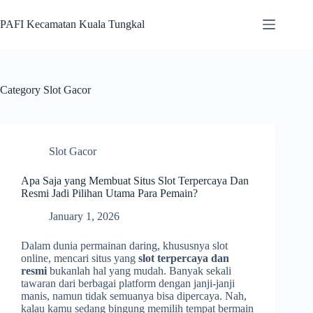
Skip
to
PAFI Kecamatan Kuala Tungkal
content
Category
Slot Gacor
Slot Gacor
Apa Saja yang Membuat Situs Slot Terpercaya Dan
Resmi Jadi Pilihan Utama Para Pemain?
January 1, 2026
Dalam dunia permainan daring, khususnya slot
online, mencari situs yang
slot terpercaya dan
resmi
bukanlah hal yang mudah. Banyak sekali
tawaran dari berbagai platform dengan janji-janji
manis, namun tidak semuanya bisa dipercaya. Nah,
kalau kamu sedang bingung memilih tempat bermain