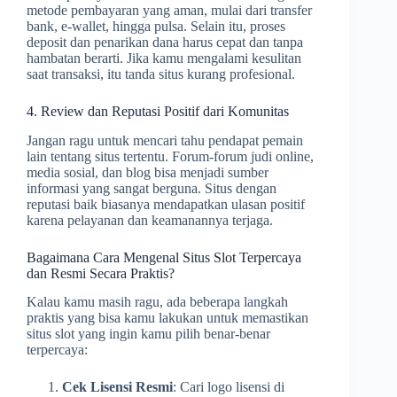
metode pembayaran yang aman, mulai dari transfer
bank, e-wallet, hingga pulsa. Selain itu, proses
deposit dan penarikan dana harus cepat dan tanpa
hambatan berarti. Jika kamu mengalami kesulitan
saat transaksi, itu tanda situs kurang profesional.
4. Review dan Reputasi Positif dari Komunitas
Jangan ragu untuk mencari tahu pendapat pemain
lain tentang situs tertentu. Forum-forum judi online,
media sosial, dan blog bisa menjadi sumber
informasi yang sangat berguna. Situs dengan
reputasi baik biasanya mendapatkan ulasan positif
karena pelayanan dan keamanannya terjaga.
Bagaimana Cara Mengenal Situs Slot Terpercaya
dan Resmi Secara Praktis?
Kalau kamu masih ragu, ada beberapa langkah
praktis yang bisa kamu lakukan untuk memastikan
situs slot yang ingin kamu pilih benar-benar
terpercaya:
Cek Lisensi Resmi
: Cari logo lisensi di