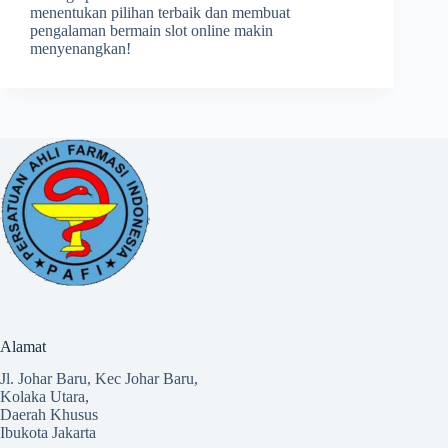
menentukan pilihan terbaik dan membuat
pengalaman bermain slot online makin
menyenangkan!
Alamat
Jl. Johar Baru, Kec Johar Baru,
Kolaka Utara,
Daerah Khusus
Ibukota Jakarta