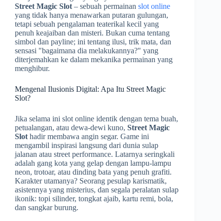
Street Magic Slot
– sebuah permainan
slot online
yang tidak hanya menawarkan putaran gulungan,
tetapi sebuah pengalaman teaterikal kecil yang
penuh keajaiban dan misteri. Bukan cuma tentang
simbol dan payline; ini tentang ilusi, trik mata, dan
sensasi "bagaimana dia melakukannya?" yang
diterjemahkan ke dalam mekanika permainan yang
menghibur.
Mengenal Ilusionis Digital: Apa Itu Street Magic
Slot?
Jika selama ini slot online identik dengan tema buah,
petualangan, atau dewa-dewi kuno,
Street Magic
Slot
hadir membawa angin segar. Game ini
mengambil inspirasi langsung dari dunia sulap
jalanan atau street performance. Latarnya seringkali
adalah gang kota yang gelap dengan lampu-lampu
neon, trotoar, atau dinding bata yang penuh grafiti.
Karakter utamanya? Seorang pesulap karismatik,
asistennya yang misterius, dan segala peralatan sulap
ikonik: topi silinder, tongkat ajaib, kartu remi, bola,
dan sangkar burung.