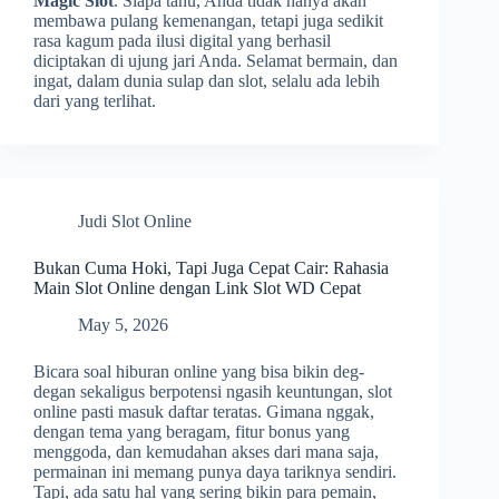
Magic Slot
. Siapa tahu, Anda tidak hanya akan
membawa pulang kemenangan, tetapi juga sedikit
rasa kagum pada ilusi digital yang berhasil
diciptakan di ujung jari Anda. Selamat bermain, dan
ingat, dalam dunia sulap dan slot, selalu ada lebih
dari yang terlihat.
Judi Slot Online
Bukan Cuma Hoki, Tapi Juga Cepat Cair: Rahasia
Main Slot Online dengan Link Slot WD Cepat
May 5, 2026
Bicara soal hiburan online yang bisa bikin deg-
degan sekaligus berpotensi ngasih keuntungan, slot
online pasti masuk daftar teratas. Gimana nggak,
dengan tema yang beragam, fitur bonus yang
menggoda, dan kemudahan akses dari mana saja,
permainan ini memang punya daya tariknya sendiri.
Tapi, ada satu hal yang sering bikin para pemain,