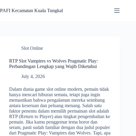
Skip
to
PAFI Kecamatan Kuala Tungkal
content
Slot Online
RTP Slot Vampires vs Wolves Pragmatic Play:
Perbandingan Lengkap yang Wajib Diketahui
July 4, 2026
Dalam dunia game slot online modern, pemain tidak
hanya mencari hiburan semata, tetapi juga ingin
memastikan bahwa pengalaman mereka seimbang
antara keseruan dan peluang menang. Salah satu
faktor penentu dalam memilih permainan slot adalah
RTP (Return to Player) atau tingkat pengembalian ke
pemain. Jika kamu penggemar tema horor dan
seram, pasti sudah familiar dengan dua judul populer
dari Pragmatic Play: Vampires dan Wolves. Tapi, apa