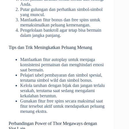
Anda.
Putar gulungan dan perhatikan simbol-simbol
yang muncul.
Manfaatkan fitur bonus dan free spins untuk
memaksimalkan peluang kemenangan.
Pengelolaan bankroll agar tetap bisa bermain
dalam jangka panjang.
Tips dan Trik Meningkatkan Peluang Menang
Manfaatkan fitur autoplay untuk menjaga
konsistensi permainan dan menghindari emosi
saat bermain.
Pelajari tabel pembayaran dan simbol spesial,
terutama simbol wild dan simbol bonus.
Kelola taruhan dengan bijak dan jangan terlalu
serakah, terutama saat sedang mengalami
kekalahan beruntun.
Gunakan fitur free spins secara maksimal saat
fitur tersebut aktif untuk mendapatkan peluang
menang ekstra.
Perbandingan Power of Thor Megaways dengan
Slot Lain