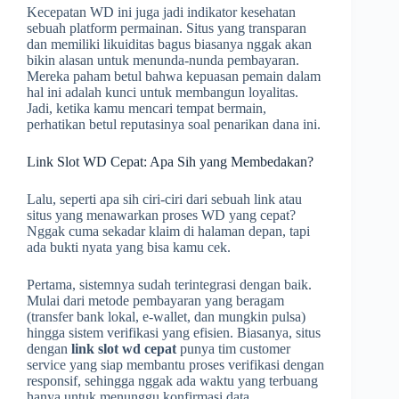
Kecepatan WD ini juga jadi indikator kesehatan
sebuah platform permainan. Situs yang transparan
dan memiliki likuiditas bagus biasanya nggak akan
bikin alasan untuk menunda-nunda pembayaran.
Mereka paham betul bahwa kepuasan pemain dalam
hal ini adalah kunci untuk membangun loyalitas.
Jadi, ketika kamu mencari tempat bermain,
perhatikan betul reputasinya soal penarikan dana ini.
Link Slot WD Cepat: Apa Sih yang Membedakan?
Lalu, seperti apa sih ciri-ciri dari sebuah link atau
situs yang menawarkan proses WD yang cepat?
Nggak cuma sekadar klaim di halaman depan, tapi
ada bukti nyata yang bisa kamu cek.
Pertama, sistemnya sudah terintegrasi dengan baik.
Mulai dari metode pembayaran yang beragam
(transfer bank lokal, e-wallet, dan mungkin pulsa)
hingga sistem verifikasi yang efisien. Biasanya, situs
dengan
link slot wd cepat
punya tim customer
service yang siap membantu proses verifikasi dengan
responsif, sehingga nggak ada waktu yang terbuang
hanya untuk menunggu konfirmasi data.