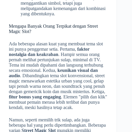
menggantikan simbol, tetapi juga
melipatgandakan kemenangan dari kombinasi
yang dibentuknya.
Mengapa Banyak Orang Terpikat dengan Street
Magic Slot?
Ada beberapa alasan kuat yang membuat tema slot
ini punya penggemar setia. Pertama,
faktor
nostalgia dan keakraban
. Hampir semua orang
pernah melihat pertunjukan sulap, minimal di TV.
Tema ini mudah dipahami dan langsung terhubung
secara emosional. Kedua,
keunikan visual dan
audio
. Dibandingkan tema slot konvensional, street
magic menawarkan estetika urban yang cool, gelap
tapi penuh warna neon, dan soundtrack yang penuh
dengan gemericik koin dan musik misterius. Ketiga,
fitur bonus yang engaging
. Elemen "pilih dan klik"
membuat pemain merasa lebih terlibat dan punya
kendali, meski hasilnya tetap acak.
Namun, seperti memilih trik sulap, ada juga
beberapa hal yang perlu dipertimbangkan. Beberapa
varian
Street Magic Slot
mungkin memiliki