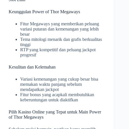
Keunggulan Power of Thor Megaways
Fitur Megaways yang memberikan peluang
variasi putaran dan kemenangan yang lebih
besar
Tema mitologi menarik dan grafis berkualitas
tinggi
RTP yang kompetitif dan peluang jackpot
progresif
Kesulitan dan Kelemahan
Variasi kemenangan yang cukup besar bisa
memakan waktu panjang sebelum
mendapatkan jackpot
Fitur bonus yang acapkali membutuhkan
keberuntungan untuk diaktifkan
Pilih Kasino Online yang Tepat untuk Main Power
of Thor Megaways