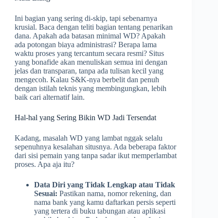
Ini bagian yang sering di-skip, tapi sebenarnya
krusial. Baca dengan teliti bagian tentang penarikan
dana. Apakah ada batasan minimal WD? Apakah
ada potongan biaya administrasi? Berapa lama
waktu proses yang tercantum secara resmi? Situs
yang bonafide akan menuliskan semua ini dengan
jelas dan transparan, tanpa ada tulisan kecil yang
mengecoh. Kalau S&K-nya berbelit dan penuh
dengan istilah teknis yang membingungkan, lebih
baik cari alternatif lain.
Hal-hal yang Sering Bikin WD Jadi Tersendat
Kadang, masalah WD yang lambat nggak selalu
sepenuhnya kesalahan situsnya. Ada beberapa faktor
dari sisi pemain yang tanpa sadar ikut memperlambat
proses. Apa aja itu?
Data Diri yang Tidak Lengkap atau Tidak
Sesuai:
Pastikan nama, nomor rekening, dan
nama bank yang kamu daftarkan persis seperti
yang tertera di buku tabungan atau aplikasi