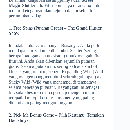
Di sinilah keajaiban sesungguhnya dari
Street
Magic Slot
terjadi. Fitur bonusnya dirancang untuk
meniru ketegangan dan kejutan dalam sebuah
pertunjukan sulap.
1. Free Spins (Putaran Gratis) – The Grand Illusion
Show
Ini adalah atraksi utamanya. Biasanya, Anda perlu
mendapatkan 3 atau lebih simbol Scatter (sering
berupa logo game atau asisten) untuk mengaktifkan
fitur ini. Anda akan diberikan sejumlah putaran
gratis. Selama putaran ini, sering kali ada simbol
khusus yang muncul, seperti Expanding Wild (Wild
yang mengembang menutupi seluruh gulungan) atau
Sticky Wild (Wild yang menempel di tempatnya
selama beberapa putaran). Bayangkan ini sebagai
trik sulap besar di mana pesulap mengeluarkan
merpati dari topi kosong – momen yang paling
dinanti dan paling menguntungkan.
2. Pick Me Bonus Game – Pilih Kartumu, Temukan
Hadiahnya