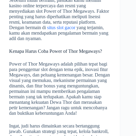
Sebelum mulai bermain, pastikan kamu memilih
kasino online terpercaya dan resmi yang
menyediakan slot Power of Thor Megaways. Faktor
penting yang harus diperhatikan meliputi lisensi
resmi, keamanan data, serta reputasi platform.
Dengan bermain di
situs slot gacor
yang terjamin,
kamu akan mendapatkan pengalaman bermain yang
adil dan nyaman.
Kenapa Harus Coba Power of Thor Megaways?
Power of Thor Megaways adalah pilihan tepat bagi
para penggemar slot dengan tema epik, inovasi fitur
Megaways, dan peluang kemenangan besar. Dengan
visual yang memukau, mekanisme permainan yang
dinamis, dan fitur bonus yang menguntungkan,
permainan ini mampu memberikan pengalaman
bermain yang tak terlupakan. Apakah kamu siap
menantang kekuatan Dewa Thor dan merasakan
petir kemenangan? Jangan ragu untuk mencobanya
dan buktikan keberuntungan Anda!
Ingat, judi harus dimainkan secara bertanggung
jawab. Gunakan strategi yang tepat, kelola bankroll,