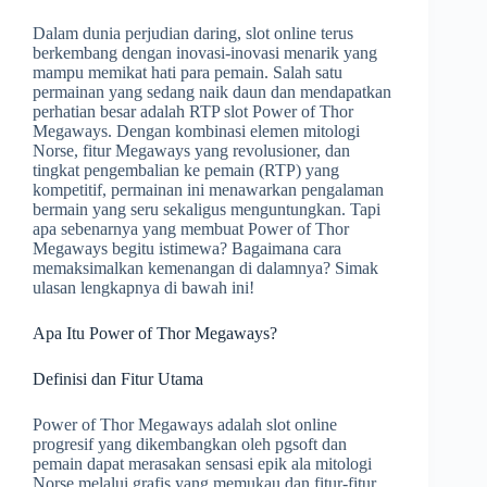
Dalam dunia perjudian daring, slot online terus
berkembang dengan inovasi-inovasi menarik yang
mampu memikat hati para pemain. Salah satu
permainan yang sedang naik daun dan mendapatkan
perhatian besar adalah RTP slot Power of Thor
Megaways. Dengan kombinasi elemen mitologi
Norse, fitur Megaways yang revolusioner, dan
tingkat pengembalian ke pemain (RTP) yang
kompetitif, permainan ini menawarkan pengalaman
bermain yang seru sekaligus menguntungkan. Tapi
apa sebenarnya yang membuat Power of Thor
Megaways begitu istimewa? Bagaimana cara
memaksimalkan kemenangan di dalamnya? Simak
ulasan lengkapnya di bawah ini!
Apa Itu Power of Thor Megaways?
Definisi dan Fitur Utama
Power of Thor Megaways adalah slot online
progresif yang dikembangkan oleh pgsoft dan
pemain dapat merasakan sensasi epik ala mitologi
Norse melalui grafis yang memukau dan fitur-fitur