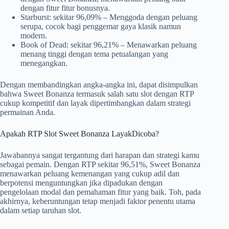
dengan fitur fitur bonusnya.
Starburst: sekitar 96,09% – Menggoda dengan peluang
serupa, cocok bagi penggemar gaya klasik namun
modern.
Book of Dead: sekitar 96,21% – Menawarkan peluang
menang tinggi dengan tema petualangan yang
menegangkan.
Dengan membandingkan angka-angka ini, dapat disimpulkan
bahwa Sweet Bonanza termasuk salah satu slot dengan RTP
cukup kompetitif dan layak dipertimbangkan dalam strategi
permainan Anda.
Apakah RTP Slot Sweet Bonanza LayakDicoba?
Jawabannya sangat tergantung dari harapan dan strategi kamu
sebagai pemain. Dengan RTP sekitar 96,51%, Sweet Bonanza
menawarkan peluang kemenangan yang cukup adil dan
berpotensi menguntungkan jika dipadukan dengan
pengelolaan modal dan pemahaman fitur yang baik. Toh, pada
akhirnya, keberuntungan tetap menjadi faktor penentu utama
dalam setiap taruhan slot.