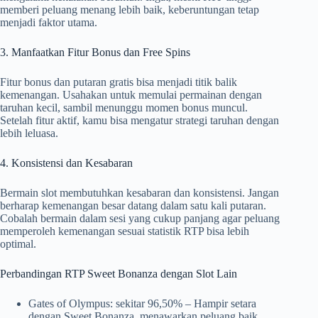
memberi peluang menang lebih baik, keberuntungan tetap
menjadi faktor utama.
3. Manfaatkan Fitur Bonus dan Free Spins
Fitur bonus dan putaran gratis bisa menjadi titik balik
kemenangan. Usahakan untuk memulai permainan dengan
taruhan kecil, sambil menunggu momen bonus muncul.
Setelah fitur aktif, kamu bisa mengatur strategi taruhan dengan
lebih leluasa.
4. Konsistensi dan Kesabaran
Bermain slot membutuhkan kesabaran dan konsistensi. Jangan
berharap kemenangan besar datang dalam satu kali putaran.
Cobalah bermain dalam sesi yang cukup panjang agar peluang
memperoleh kemenangan sesuai statistik RTP bisa lebih
optimal.
Perbandingan RTP Sweet Bonanza dengan Slot Lain
Gates of Olympus: sekitar 96,50% – Hampir setara
dengan Sweet Bonanza, menawarkan peluang baik