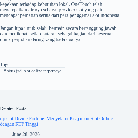
kepekaan terhadap kebutuhan lokal, OneTouch telah
menempatkan dirinya sebagai provider slot yang patut
mendapat perhatian serius dari para penggemar slot Indonesia.
Jangan lupa untuk selalu bermain secara bertanggung jawab
dan menikmati setiap putaran sebagai bagian dari keseruan
dunia perjudian daring yang tiada duanya.
Tags
#
situs judi slot online terpercaya
Related Posts
rtp slot Divine Fortune: Menyelami Keajaiban Slot Online
dengan RTP Tinggi
June 28, 2026