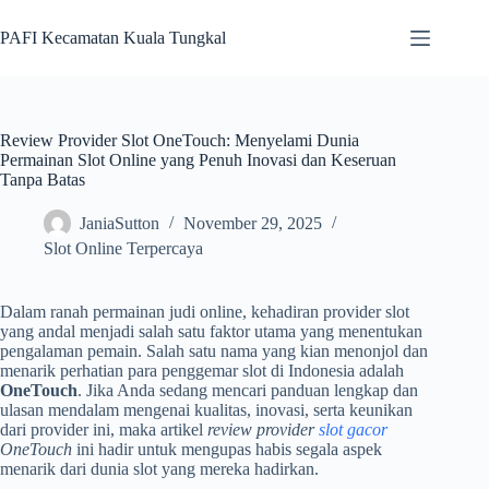
Skip
to
PAFI Kecamatan Kuala Tungkal
content
Review Provider Slot OneTouch: Menyelami Dunia
Permainan Slot Online yang Penuh Inovasi dan Keseruan
Tanpa Batas
JaniaSutton
November 29, 2025
Slot Online Terpercaya
Dalam ranah permainan judi online, kehadiran provider slot
yang andal menjadi salah satu faktor utama yang menentukan
pengalaman pemain. Salah satu nama yang kian menonjol dan
menarik perhatian para penggemar slot di Indonesia adalah
OneTouch
. Jika Anda sedang mencari panduan lengkap dan
ulasan mendalam mengenai kualitas, inovasi, serta keunikan
dari provider ini, maka artikel
review provider
slot gacor
OneTouch
ini hadir untuk mengupas habis segala aspek
menarik dari dunia slot yang mereka hadirkan.