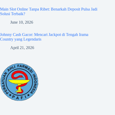
Main Slot Online Tanpa Ribet: Benarkah Deposit Pulsa Jadi
Solusi Terbaik?
June 10, 2026
Johnny Cash Gacor: Mencari Jackpot di Tengah Irama
Country yang Legendaris
April 21, 2026