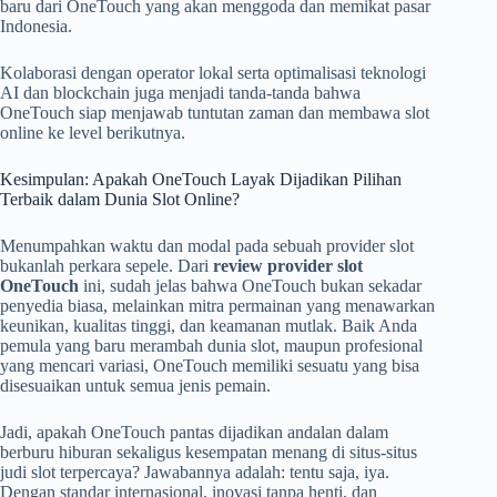
baru dari OneTouch yang akan menggoda dan memikat pasar
Indonesia.
Kolaborasi dengan operator lokal serta optimalisasi teknologi
AI dan blockchain juga menjadi tanda-tanda bahwa
OneTouch siap menjawab tuntutan zaman dan membawa slot
online ke level berikutnya.
Kesimpulan: Apakah OneTouch Layak Dijadikan Pilihan
Terbaik dalam Dunia Slot Online?
Menumpahkan waktu dan modal pada sebuah provider slot
bukanlah perkara sepele. Dari
review provider slot
OneTouch
ini, sudah jelas bahwa OneTouch bukan sekadar
penyedia biasa, melainkan mitra permainan yang menawarkan
keunikan, kualitas tinggi, dan keamanan mutlak. Baik Anda
pemula yang baru merambah dunia slot, maupun profesional
yang mencari variasi, OneTouch memiliki sesuatu yang bisa
disesuaikan untuk semua jenis pemain.
Jadi, apakah OneTouch pantas dijadikan andalan dalam
berburu hiburan sekaligus kesempatan menang di situs-situs
judi slot terpercaya? Jawabannya adalah: tentu saja, iya.
Dengan standar internasional, inovasi tanpa henti, dan