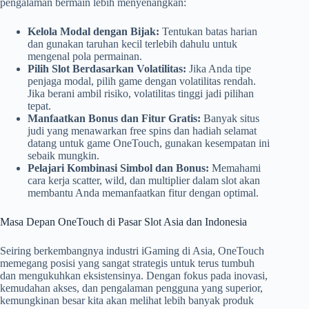
pengalaman bermain lebih menyenangkan:
Kelola Modal dengan Bijak:
Tentukan batas harian
dan gunakan taruhan kecil terlebih dahulu untuk
mengenal pola permainan.
Pilih Slot Berdasarkan Volatilitas:
Jika Anda tipe
penjaga modal, pilih game dengan volatilitas rendah.
Jika berani ambil risiko, volatilitas tinggi jadi pilihan
tepat.
Manfaatkan Bonus dan Fitur Gratis:
Banyak situs
judi yang menawarkan free spins dan hadiah selamat
datang untuk game OneTouch, gunakan kesempatan ini
sebaik mungkin.
Pelajari Kombinasi Simbol dan Bonus:
Memahami
cara kerja scatter, wild, dan multiplier dalam slot akan
membantu Anda memanfaatkan fitur dengan optimal.
Masa Depan OneTouch di Pasar Slot Asia dan Indonesia
Seiring berkembangnya industri iGaming di Asia, OneTouch
memegang posisi yang sangat strategis untuk terus tumbuh
dan mengukuhkan eksistensinya. Dengan fokus pada inovasi,
kemudahan akses, dan pengalaman pengguna yang superior,
kemungkinan besar kita akan melihat lebih banyak produk